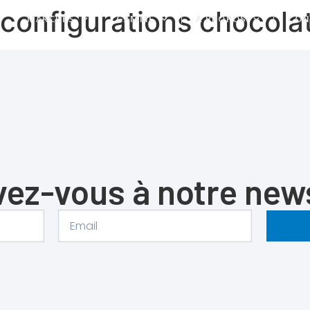
 configurations chocola
MARCHÉS
GAMME
À PROPOS
CON
vez-vous à notre new